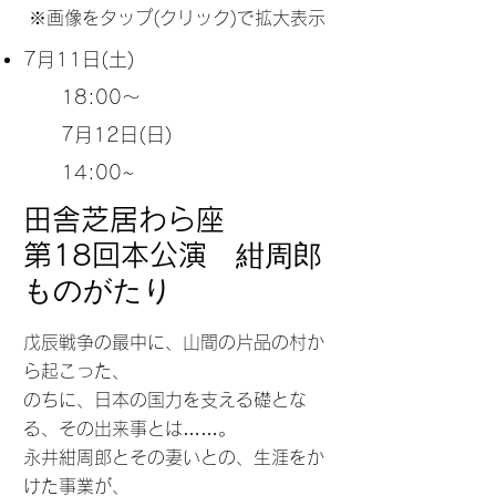
※画像をタップ(クリック)で拡大表示
7月11
日(土)
18:00～
7月12日(日)
14:00~
田舎芝居わら座
紺周郎
第18回本公演
ものがたり
戊辰戦争の最中に、山間の片品の村か
ら起こった、
のちに、日本の国力を支える礎とな
る、その出来事とは……。
永井紺周郎とその妻いとの、生涯をか
けた事業が、