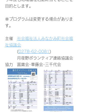
目的とします。
※プログラムは変更する場合がありま
す。
主催
社会福祉法人みなかみ町社会福
祉協議会
(
0278-62-0081
)
​ 月夜野ボランティア連絡協議会
​協力 富庸会･華藤会･三千代会