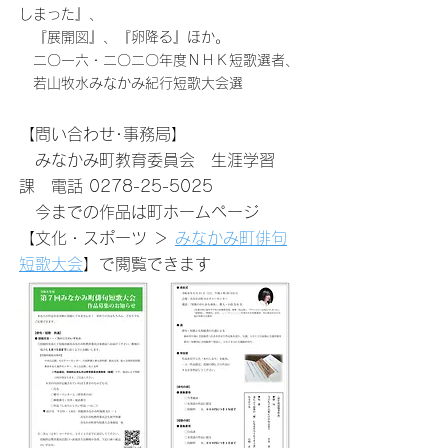
しまった』、
『展開図』、『卵降る』ほか。
二〇一六・二〇二〇年度ＮＨＫ短歌選者、
若山牧水みなかみ紀行短歌大会選
【問い合わせ･事務局】
みなかみ町教育委員会 生涯学習
課 電話
0278-25-5025
今までの作品は町ホームページ
【文化・スポーツ ＞
みなかみ町俳句
短歌大会
】で閲覧できます