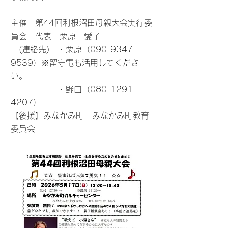
主催 第44回利根沼田母親大会実行委
員会 代表 栗原 愛子
(連絡先) ・栗原（
090-9347-
9539
）※留守電も活用してくださ
い。
・野口（
080-1291-
4207
）
​【後援】みなかみ町 みなかみ町教育
委員会