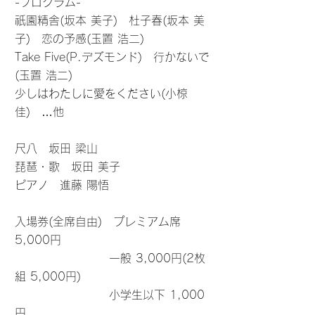
-プログラム-
祇園精舎(坂本 美子) 杜子春(坂本 美
子) 恋の予感(玉置 浩二)
Take Five(P.デズモンド) 行かないで
(玉置 浩二)
少しはわたしに愛をください(小椋
佳) …他
尺八 坂田 梁山
琵琶・歌 坂田 美子
ピアノ 進藤 陽悟
入場券(全席自由) プレミアム席
5,000円​
一般 3,000円(2枚
組 5,000円)
小学生以下 1,000
円