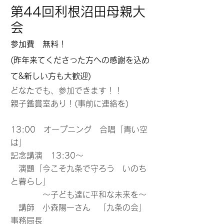
第44回利根沼田母親大
会
参加費 無料！
(昨年来てくださった方への感謝を込め
て&新しい方も大歓迎)
どなたでも、参加できます！！
親子鑑賞室あり！(事前に連絡を)
13:00 オープニング 合唱「青い空
は」
記念講演 13:30～
演題「今こそ九条で守ろう いのち
と暮らし」
～子ども達に平和な未来を～
講師 小森陽一さん 「九条の会」
事務局長