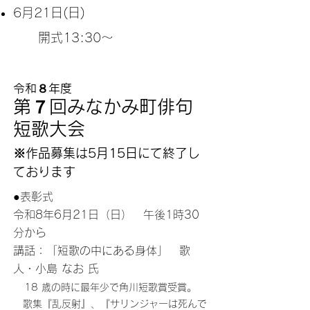
6月21
日(日)
開式13:30～
令和８年度
第７回みなかみ町俳句
短歌大会
※作品募集は5月15日にて終了し
ております
●表彰式
令和8年6月21日（日） 午後1時30
分から
講話：「短歌の中にある身体」 歌
人・小島 なお 氏
18 歳の時に最年少で角川短歌賞受賞。
歌集『乱反射』、『サリンジャーは死んで